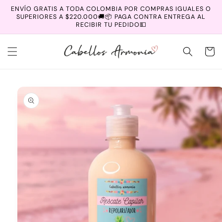
Ir
ENVÍO GRATIS A TODA COLOMBIA POR COMPRAS IGUALES O
directamente
SUPERIORES A $220.000🚚📦 PAGA CONTRA ENTREGA AL
al contenido
RECIBIR TU PEDIDO💵
Carrit
Ir
directamente
a la
información
del producto