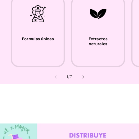
Formulas únicas
Extractos
naturales
de
1
/
7