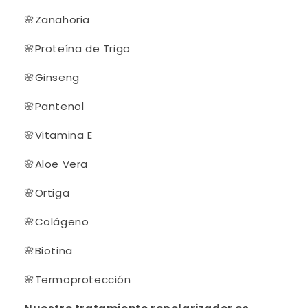
🌸
Zanahoria
🌸
Proteína de Trigo
🌸
Ginseng
🌸
Pantenol
🌸
Vitamina E
🌸
Aloe Vera
🌸
Ortiga
🌸
Colágeno
🌸
Biotina
🌸
Termoprotección