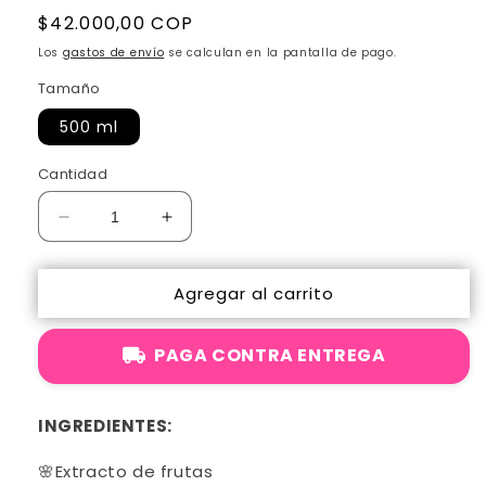
Precio
$42.000,00 COP
habitual
Los
gastos de envío
se calculan en la pantalla de pago.
Tamaño
500 ml
Cantidad
Reducir
Aumentar
cantidad
cantidad
para
para
Agregar al carrito
Rescate
Rescate
Capilar
Capilar
(Repolarizador)
(Repolarizador)
PAGA CONTRA ENTREGA
INGREDIENTES:
🌸
Extracto de frutas