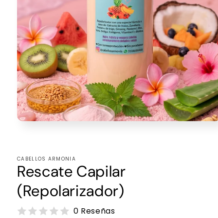
Abrir
elemento
multimedia
1
en
CABELLOS ARMONIA
una
Rescate Capilar
ventana
modal
(Repolarizador)
0 Reseñas